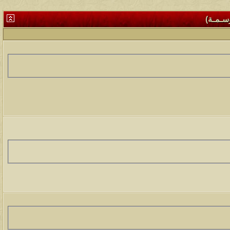
وسـمـة)