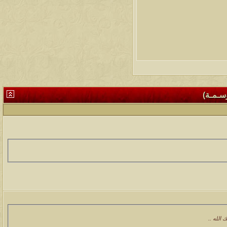
وسـمـة)
 الله ..