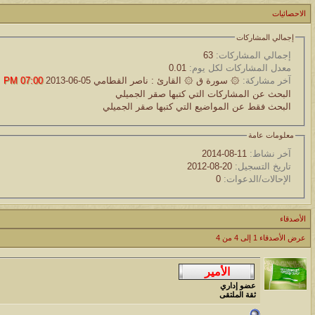
موقع يعلمك التجويد خطوة بخطوة بالصوت والصوره...
الاحصائيات
الموضوع
إجمالي المشاركات
مسابقة ( اعرف من صاحب هذه الصوره )
إجمالي المشاركات:
63
معدل المشاركات لكل يوم:
0.01
آخر مشاركة:
۞ سورة ق ۞ القارئ : ناصر القطامي
05-06-2013
07:00 PM
الموضوع
البحث عن المشاركات التي كتبها صقر الجميلي
غير اسم اللي قبلك
البحث فقط عن المواضيع التي كتبها صقر الجميلي
الموضوع
معلومات عامة
آخر نشاط:
11-08-2014
اتحداك تجيب الصورة المطلوبةّّّ!!
تاريخ التسجيل:
20-08-2012
الإحالات/الدعوات:
0
الموضوع
المنتدى كالأنسان
الأصدقاء
الموضوع
عرض الأصدقاء 1 إلى 4 من 4
ܓܨ الإعجآز العلمي في التين و الزيتون , الذي ادخل الفريق البحث الى
عضو إداري
ثقة الملتقى