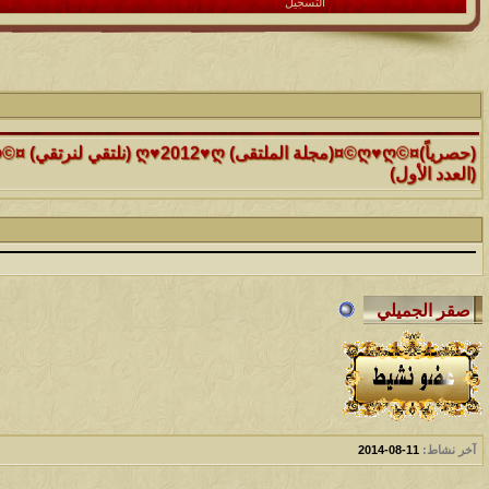
التسجيل
الموضوع
(العدد الأول)
الموضوع
موقع رائع جداً للقران الكريم مع تفسيره فقط بمجرد ماتضع الماوس 
التفسير
الموضوع
حافز يستثني وساهريعم ويشمل؟
الموضوع
إثـبت وجـودك , لآتقرأ وترحل ,شآرك بـ رد أو موضوع !!
آخر نشاط:
11-08-2014
الموضوع