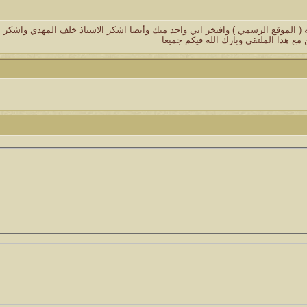
ليه ( الموقع الرسمي ) وافتخر اني واحد منك وأيضا اشكر الاستاذ خلف المهدي واشكر ا
مع هذا الملتقى وبارك الله فيكم جميعا