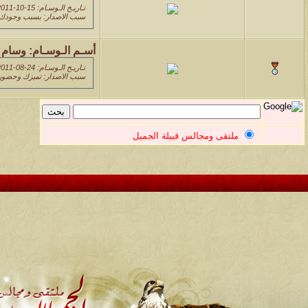
تـاريـخ الـوسـام: 15-10-2011 12:16 AM
سبب الاصدار: بسبب وجودك 
أسـم الـوسـام:
وسام ا
تـاريـخ الـوسـام: 24-08-2011 06:30 AM
سبب الاصدار: تميزك وحضورك
ملتقى ومجالس قبيلة الجميل