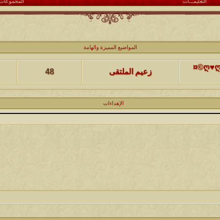
التعليمـــات
المجموعات
كاتب الموضوع
مشاركات
ا
المواضيع المميزة والهامة
(حصرياً)¤©ღ♥ღ©¤(مجلة الملتقى) ღ♥2012♥ღ (نلتقي لنرتقي) ¤©ღ♥ღ©¤
زعيم الملتقى
48
كاتب الموضوع
مشاركات
ا
يخرج
الإهداءات
@@الملك@@
17
كاتب الموضوع
مشاركات
ا
12
الحضرمي
كاتب الموضوع
مشاركات
ا
27
الميآسية
كاتب الموضوع
مشاركات
ا
24
أبو عبدالله البسام