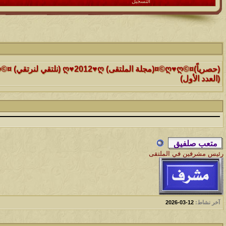
التسجيل
الموضوع
(العدد الأول)
الموضوع
موقع رائع جداً للقران الكريم مع تفسيره فقط بمجرد ماتضع الماوس 
التفسير
الموضوع
حافز يستثني وساهريعم ويشمل؟
رئيس مشرفين في الملتقى
الموضوع
إثـبت وجـودك , لآتقرأ وترحل ,شآرك بـ رد أو موضوع !!
آخر نشاط:
12-03-2026
الموضوع
موقع يعلمك التجويد خطوة بخطوة بالصوت والصوره...