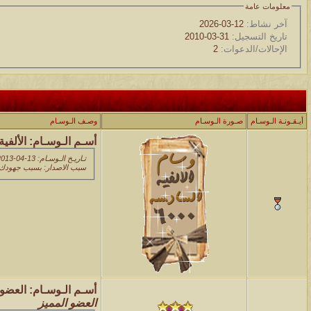
معلومات عامة
آخر نشاط:
12-03-2026
تاريخ التسجيل:
31-03-2010
الإحالات/الدعوات:
2
أيـقـونـة الـوسـام
صـورة الـوسـام
وصـف الـوسـام
أسـم الـوسـام:
الألفي
تـاريـخ الـوسـام: 13-04-2013 09:56 PM
سبب الاصدار: بسبب جهودك ال
أسـم الـوسـام:
العضو 
العضو المميز