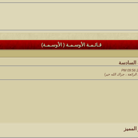
قـائـمـة الأوسـمـة ( الأوسـمـة)
ة السادسة
رائعة ، جزاك الله خيرا
المميز