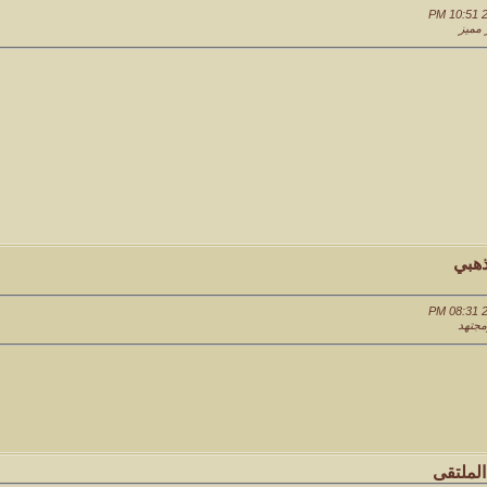
هبي
مجتهد
لملتقى