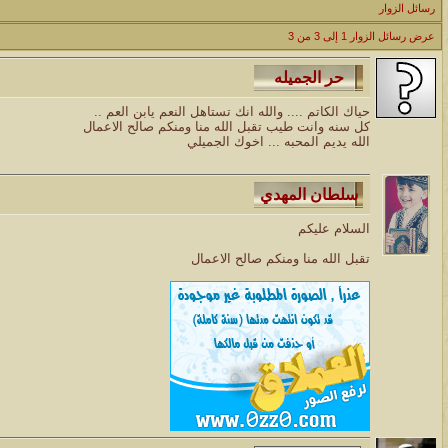
رسائل الزوار
عرض رسائل الزوار 1 إلى
3
من
3
الموضوع
مسابقة ( اعرف من صاحب هذه الصوره )
الموضوع
حياك الكاتم .... والله انك تستاهل النعم يابن العم ..
كل سنه وانت طيب تقبل الله منا ومنكم صالح الاعمال
غير اسم اللي قبلك
الله يديم المحبه ... اخوك الجميلي
الموضوع
اتحداك تجيب الصورة المطلوبةّّّ!!
السلام عليكم
الموضوع
تقبل الله منا ومنكم صالح الاعمال
المنتدى كالأنسان
الموضوع
ܓܨ الإعجآز العلمي في التين و الزيتون , الذي ادخل الفريق البحث الى