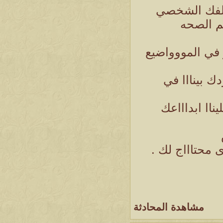
ملفك الشخصي
تم الصحه
 في المووواضيع
ك بينااا في
ناا ابداااعك
 محتاااج لك .
مشاهدة المحادثة