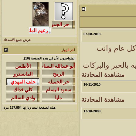
مشاركات
المشاهدات
آخر مشاركة
1460114
1417
آخر رد:
محمد الخضيري
مشاركات
المشاهدات
آخر مشاركة
07-08-2013
عرض جميع الأصدقاء
640385
1324
آخر رد:
احمد جابر
كل عام وانت
آخر الزوار
مشاركات
المشاهدات
آخر مشاركة
المتواجدون الآن في هذه الصفحة (10):
276348
408
آخر رد:
خلف المهدي
ه بالخير والبركات
مشاهدة المحادثة
مشاركات
المشاهدات
آخر مشاركة
96109
17
16-11-2010
آخر رد:
ابن صلفيق
مشاركات
المشاهدات
آخر مشاركة
مشاهدة المحادثة
هذه الصفحة تمت زيارتها
137,854
مرة
30
100291
آخر رد:
الميآسية
17-10-2009