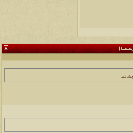
وسـمـة)
فقك الله