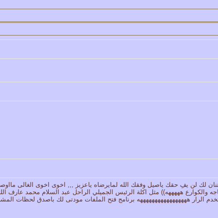
كاتب الموضوع
مشاركات
ا
9
1417
الأمير
كاتب الموضوع
مشاركات
ا
1324
سعود البسام
كاتب الموضوع
مشاركات
ا
408
زعيم الملتقى
كاتب الموضوع
مشاركات
ا
17
أبو عبدالله البسام
كاتب الموضوع
مشاركات
ا
30
 الأسلآم ܓܨ
الميآسية
ن لك لن يفِ حقك ياصيل وفقك الله لمايرضاه ياعزيز ,,, اخوى اخوى الغالى مااوص
الباجه والكوارع هههههه)) مثل اكلة الرئيس الجميلي الراحل عبد السلام محمد عارف الل
 الرار هههههههههههههههههه برنامج فتح الملفات مودتى لك باصدق لحظات المشا