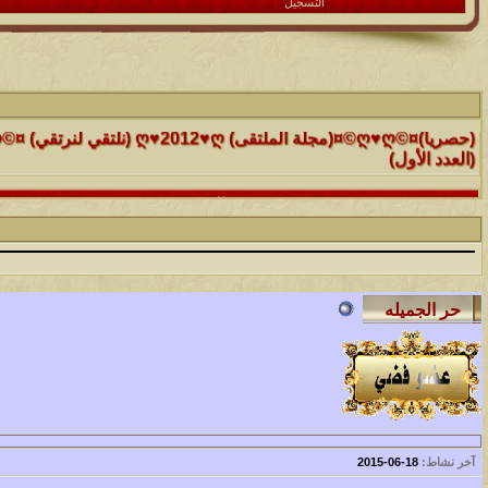
التسجيل
الموضوع
(العدد الأول)
الموضوع
موقع رائع جداً للقران الكريم مع تفسيره فقط بمجرد ماتضع الماوس 
التفسير
الموضوع
حافز يستثني وساهريعم ويشمل؟
الموضوع
إثـبت وجـودك , لآتقرأ وترحل ,شآرك بـ رد أو موضوع !!
الموضوع
آخر نشاط:
18-06-2015
موقع يعلمك التجويد خطوة بخطوة بالصوت والصوره...