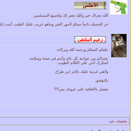
الله يجزاك خير والله يغفر لك ولجميع المسلمين .
حر الجميلة دائماً سباق لأمور الخير وماهو غريب عليك الطيب أثبت إنك
عليكم السلام ورحمة الله وبركاته
عساكم من عوادهـ كل عام وأنتم في صحة وسلامة
أشكرك أخي على الكلام الطييب
ولاهي غريبة عليك يالحر ابن طراح
بالتوفيق
تفضل باالعافية على عيونك بس!!!!
معلومات عني