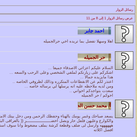
الموضوع
رسائل الزوار
مسابقة ( اعرف من صاحب هذه الصوره )
عرض رسائل الزوار 1 إلى
8
من
11
الموضوع
غير اسم اللي قبلك
اهلا وسهلا تفضل بما تريده اخي حرالجميله
الموضوع
اتحداك تجيب الصورة المطلوبةّّّ!!
السلام عليكم اعزائي الاصدقاء جميعا ...
اشكركم على زيارتكم لملفي الشخصي وعلى الرحب والسعه ...
الموضوع
هذا مايزيده جمالا ...
اعتذر لكم عن الانقطاعات المتكرره وذالك لظروفي الخاصه ..
المنتدى كالأنسان
ومن لديه ملاحظه عليه انه يرسلها لي برساله خاصه ...
سعدت بتواجدكم اخواني ..
اخوكم / حر الجميله
الموضوع
ܓܨ الإعجآز العلمي في التين و الزيتون , الذي ادخل الفريق البحث الى
يسعد صباحك وغمر يومك بالهناء وحفظك الرحمن ومن دخل بيتك الامتنا
والكوارع وعليهن فلفل حار وبصل اخضــــــــــــــــــــر (( بالعراقى 
ههههههه وارسل لى ضلف وقطعة كرشة بملف مضغوط وانا سوف استخدم
افضل اكلاته