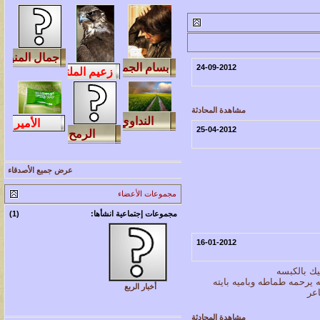
لمشاهدات
آخر مشاركة
145850
آخر رد:
محمد الخضيري
24-09-2012
لمشاهدات
آخر مشاركة
639570
آخر رد:
احمد جابر
مشاهدة المحادثة
لمشاهدات
آخر مشاركة
25-04-2012
276120
آخر رد:
خلف المهدي
عرض جميع الأصدقاء
لمشاهدات
آخر مشاركة
96021
مجموعات الأعضاء
آخر رد:
ابن صلفيق
مجموعات إجتماعية انشأها:
(1)
لمشاهدات
آخر مشاركة
16-01-2012
100248
آخر رد:
الميآسية
يك بالكبسه
ه يرحمه طماطه وباميه بايته
أخبار الربع
عر
مشاهدة المحادثة