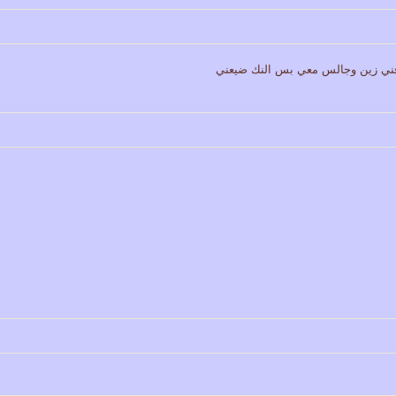
رفني زين وجالس معي بس النك ضيعني