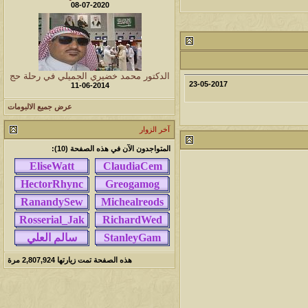
08-07-2020
مشاركات
المشاهدات
آخر مشاركة
1457604
1417
آخر رد:
محمد الخضيري
مشاركات
المشاهدات
آخر مشاركة
الدكتور محمد خضيري الجميلي في رحلة حج
23-05-2017
11-06-2014
639148
1324
آخر رد:
احمد جابر
عرض جميع الالبومات
مشاركات
المشاهدات
آخر مشاركة
آخر الزوار
275774
408
آخر رد:
خلف المهدي
المتواجدون الآن في هذه الصفحة (10):
مشاركات
المشاهدات
آخر مشاركة
96020
17
آخر رد:
ابن صلفيق
مشاركات
المشاهدات
آخر مشاركة
30
100242
آخر رد:
الميآسية
هذه الصفحة تمت زيارتها
2,807,924
مرة