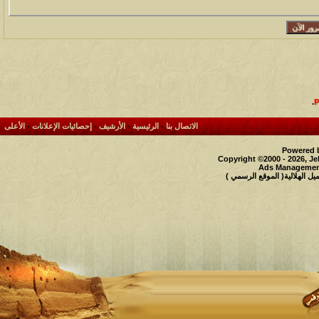
مشاركات
المشاهدات
آخر مشاركة
1459690
1417
آخر رد:
محمد الخضيري
مشاركات
المشاهدات
آخر مشاركة
640158
1324
آخر رد:
احمد جابر
.
الاتصال بنا
-
الرئيسية
-
الأرشيف
-
إحصائيات الإعلانات
-
الأعلى
مشاركات
المشاهدات
آخر مشاركة
Powered b
276310
408
آخر رد:
خلف المهدي
Copyright ©2000 - 2026, Je
Ads Management
 الهلالية( الموقع الرسمي )
مشاركات
المشاهدات
آخر مشاركة
96044
17
آخر رد:
ابن صلفيق
مشاركات
المشاهدات
آخر مشاركة
30
100258
آخر رد:
الميآسية