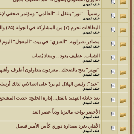
خلف المهدي
رسمياً .. "نور" ينتقل لـ "العالمي" ومؤتمر صحفي لإع
خلف المهدي
البطاقات تحرم (7) من المشاركة في الجولة (24) والتهديد يطال (80) لاعباً
خلف المهدي
مصادر نصراوية: "العنزي" في بيت "المعجل" اليوم لإن
خلف المهدي
الشباب: عطيف يعود .. ومعاذ يُصاب
خلف المهدي
"تويتر" يعج بالضحك.. مغردون يتداولون أطرف وأشهر
خلف المهدي
"عيد": رئيس الهلال لم يردّ على اتصالاتي لذلك أرسلت
خلف المهدي
بعد حادثة التهديد بالقتل.. إدارة الخليج: حديث المشج
خلف المهدي
الأخضر يواجه ماليزيا ودياً عصر الغد
خلف المهدي
الأهلي يغرد بصدارة دوري كأس الأمير فيصل
خلف المهدي