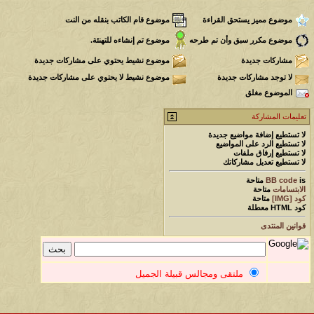
موضوع مميز يستحق القراءة
موضوع قام الكاتب بنقله من النت
موضوع مكرر سبق وأن تم طرحه
موضوع تم إنشاءه للتهنئة.
مشاركات جديدة
موضوع نشيط يحتوي على مشاركات جديدة
لا توجد مشاركات جديدة
موضوع نشيط لا يحتوي على مشاركات جديدة
الموضوع مغلق
تعليمات المشاركة
لا تستطيع
إضافة مواضيع جديدة
لا تستطيع
الرد على المواضيع
لا تستطيع
إرفاق ملفات
لا تستطيع
تعديل مشاركاتك
is
BB code
متاحة
الابتسامات
متاحة
كود [IMG]
متاحة
كود HTML
معطلة
قوانين المنتدى
ملتقى ومجالس قبيلة الجميل