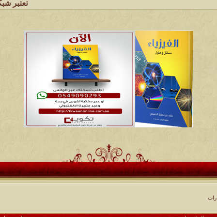
تعتبر شبكة وملتقى ومجا
رات