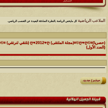
التسجيل
الملاعب الرياضية
كل مايخص الرياضة ,النظرة الصادقة البعيدة عن التعصب الرياضي.
الموضوع
(العدد الأول)
الموضوع
موقع رائع جداً للقران الكريم مع تفسيره فقط بمجرد ماتضع الماوس 
التفسير
الموضوع
حافز يستثني وساهريعم ويشمل؟
الموضوع
إثـبت وجـودك , لآتقرأ وترحل ,شآرك بـ رد أو موضوع !!