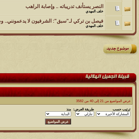
النصر يستأنف تدريباته .. وإصابة الراهب
خلف المهدي
فيصل بن تركي لـ"سبق": الشرفيون لا يدعمونني.. وصرفت ووال
خلف المهدي
عرض المواضيع من 21 إلى 40 من 3582
ترتيب حسب
طريقة العرض:
منذ