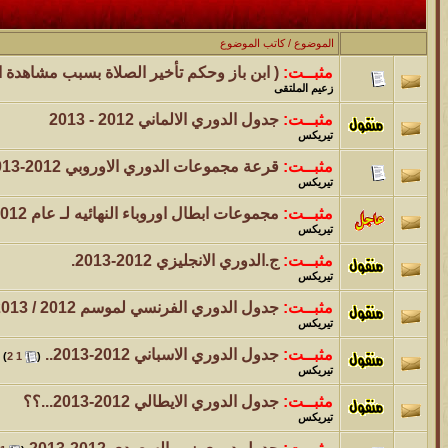
الموضوع
موقع يعلمك التجويد خطوة بخطوة بالصوت والصوره...
الموضوع
/
كاتب الموضوع
مثبــت:
( ابن باز وحكم تأخير الصلاة بسبب مشاهدة الم
الموضوع
زعيم الملتقى
مسابقة ( اعرف من صاحب هذه الصوره )
مثبــت:
جدول الدوري الالماني 2012 - 2013
تيريكس
الموضوع
مثبــت:
قرعة مجموعات الدوري الاوروبي 2012-2013
غير اسم اللي قبلك
تيريكس
مثبــت:
مجموعات ابطال اوروباء النهائيه لـ عام 2012-2013
الموضوع
تيريكس
اتحداك تجيب الصورة المطلوبةّّّ!!
مثبــت:
ج.الدوري الانجليزي 2012-2013.
تيريكس
الموضوع
مثبــت:
جدول الدوري الفرنسي لموسم 2012 / 2013
المنتدى كالأنسان
تيريكس
مثبــت:
جدول الدوري الاسباني 2012-2013..
‏
)
2
1
(
الموضوع
تيريكس
ܓܨ الإعجآز العلمي في التين و الزيتون , الذي ادخل الفريق البحث الى
مثبــت:
جدول الدوري الايطالي 2012-2013...؟؟
تيريكس