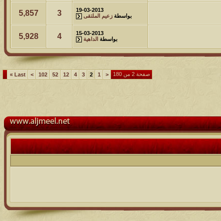
19-03-2013
5,857
3
بواسطة
زعيم الملتقى
15-03-2013
5,928
4
بواسطة
الداهية
صفحة 2 من 180
»
Last
>
102
52
12
4
3
2
1
<