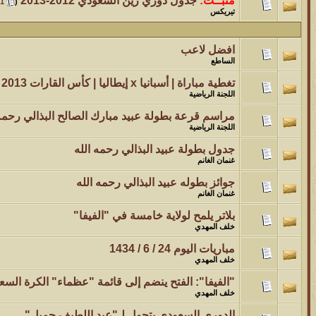
مثبــت:
جدول دوري زين السعودي 2012-2013
‏
1
(
تيريكس
افضل لاعب
الساطع
تغطية مباراة | أسبانيا x إيطاليا | كأس القارات 2013 |
اللجنة الرياضية
مراسم قرعة بطولة عبيد مبارك الصالح البذالي رحمه 
اللجنة الرياضية
جدول بطولة عبيد البذالي رحمه الله
غنمان الغانم
جوائز بطوله عبيد البذالي رحمه الله
غنمان الغانم
بلاتر يلمح لولاية خامسة في "الفيفا"
خلف المهدي
مباريات اليوم 24 / 6 / 1434
خلف المهدي
"الفيفا": الفتح ينضم إلى قائمة "عظماء" الكرة السع
خلف المهدي
الدوري السعودي يتحول لـ"عبد اللطيف جميل"