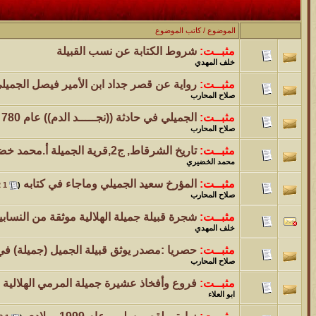
موقع يعلمك التجويد خطوة بخطوة بالصوت والصوره...
الموضوع
/
كاتب الموضوع
الموضوع
مثبــت:
شروط الكتابة عن نسب القبيلة
خلف المهدي
مسابقة ( اعرف من صاحب هذه الصوره )
مثبــت:
رواية عن قصر جداد ابن الأمير فيصل الجميل
صلاح المحارب
الموضوع
مثبــت:
الجميلي في حادثة ((نجـــــد الدم)) عام 780 هجـري!!!
غير اسم اللي قبلك
صلاح المحارب
مثبــت:
تاريخ الشرقاط, ج2,قرية الجميلة أ.محمد خضيري الجميلي
الموضوع
محمد الخضيري
اتحداك تجيب الصورة المطلوبةّّّ!!
مثبــت:
المؤرخ سعيد الجميلي وماجاء في كتابه
‏
2
1
(
صلاح المحارب
الموضوع
مثبــت:
شجرة قبيلة جميلة الهلالية موثقة من النسابي
المنتدى كالأنسان
خلف المهدي
مثبــت:
حصريا :مصدر يوثق قبيلة الجميل (جميلة) ف
الموضوع
صلاح المحارب
ܓܨ الإعجآز العلمي في التين و الزيتون , الذي ادخل الفريق البحث الى
مثبــت:
فروع وأفخاذ عشيرة جميلة المرمي الهلالية
‏
ابو العلاء