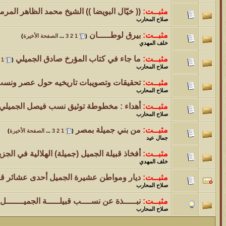
مثبــت:
(( خيّال البويضا )) الشيخ محمد الظاهر المر
صلاح المحارب
مثبــت:
بيرق لوطـــــان
‏
(
1
2
3
...
الصفحة الأخيرة
)
خلف المهدي
مثبــت:
ما جاء في كتاب المؤرخ صادق الجميلي
‏
1
(
صلاح المحارب
مثبــت:
تحقيقات وتصويبات تاريخيه حول عصر ونسب 
صلاح المحارب
مثبــت:
أهداء : مخطوطة توثيق نسب فيصل الجميلي 
صلاح المحارب
مثبــت:
من بني جميلة بمصر
‏
(
1
2
3
...
الصفحة الأخيرة
)
جمال عيد
مثبــت:
أفخاذ قبيلة الجميل (جميلة) الهلالية في الجزي
خلف المهدي
مثبــت:
ديار ومواطن عشيرة الجميل أحدى عشائر قبيلة
صلاح المحارب
مثبــت:
نبـــــذة عن نســــب قبيلـــــة الجميـــــــل
صلاح المحارب