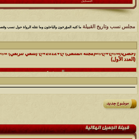
التسجيل
مجلس نسب وتاريخ القبيلة
ما كتبه المؤرخون والباحثون وما نقله الرواة حول نسب وقصص و
الموضوع
(العدد الأول)
الموضوع
موقع رائع جداً للقران الكريم مع تفسيره فقط بمجرد ماتضع الماوس 
التفسير
الموضوع
حافز يستثني وساهريعم ويشمل؟
الموضوع
إثـبت وجـودك , لآتقرأ وترحل ,شآرك بـ رد أو موضوع !!
الموضوع