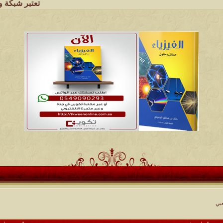
تعتبر شبكة وملتقى ومجالس ق
بي