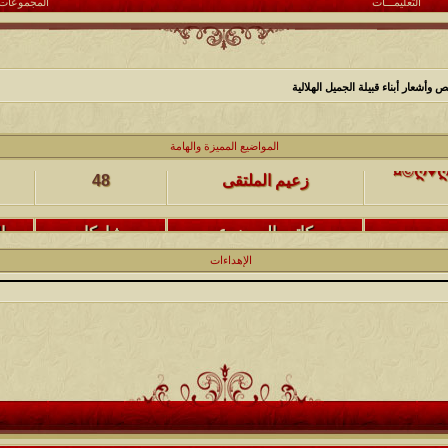
التعليمـــات
المجموعات
أشعار أبناء قبيلة الجميل الهلالية
كاتب الموضوع
مشاركات
ا
المواضيع المميزة والهامة
(حصرياً)¤©ღ♥ღ©¤(مجلة الملتقى) ღ♥2012♥ღ (نلتقي لنرتقي) ¤©ღ♥ღ©¤
زعيم الملتقى
48
كاتب الموضوع
مشاركات
ا
يخرج
@@الملك@@
17
الإهداءات
كاتب الموضوع
مشاركات
ا
12
الحضرمي
كاتب الموضوع
مشاركات
ا
27
الميآسية
كاتب الموضوع
مشاركات
ا