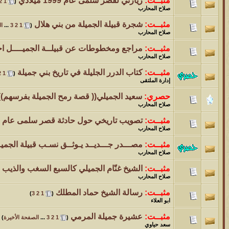
مثبــت:
زيارتي لقصر سلمى عام 1999 ميلادي
‏
2
1
(
صلاح المحارب
مثبــت:
شجرة قبيلة الجميلة من بني هلال
‏
(
1
2
3
...
ال
صلاح المحارب
مثبــت:
مراجع ومخطوطات عن قبيلــة الجميــــل احد
صلاح المحارب
مثبــت:
كتاب الدرر الجليلة في تاريخ بني جميلة
‏
2
1
(
إدارة الملتقى
حصري:
سعيد الجميلي(( قصة رمح الجميلة بفرسهم))
صلاح المحارب
مثبــت:
تصويب تاريخي حول حادثة قصر سلمى عام 989 هجري
صلاح المحارب
مثبــت:
مصـــدر جـــديــد يـوثــق نسـب قبيلة الجميــ
صلاح المحارب
مثبــت:
الشيخ غنّام الجميلي كالسبع السغب والذيب
صلاح المحارب
مثبــت:
رسالة الشيخ حماد المطلك
‏
)
3
2
1
(
ابو العلاء
مثبــت:
عشيرة جميلة المرمي
‏
(
1
2
3
...
الصفحة الأخيرة
)
سعد حياوي