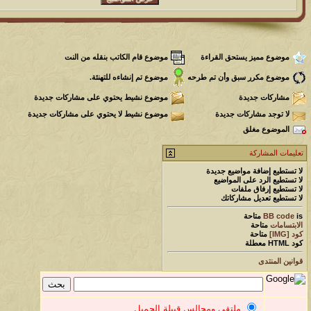
موضوع مميز يستحق القراءة
موضوع قام الكاتب بنقله من النت
موضوع مكرر سبق وأن تم طرحه
موضوع تم إنشاءه للتهنئة.
مشاركات جديدة
موضوع نشيط يحتوي على مشاركات جديدة
لا توجد مشاركات جديدة
موضوع نشيط لا يحتوي على مشاركات جديدة
الموضوع مغلق
تعليمات المشاركة
لا تستطيع
إضافة مواضيع جديدة
لا تستطيع
الرد على المواضيع
لا تستطيع
إرفاق ملفات
لا تستطيع
تعديل مشاركاتك
is
BB code
متاحة
الابتسامات
متاحة
كود [IMG]
متاحة
كود HTML
معطلة
قوانين المنتدى
ملتقى ومجالس قبيلة الجميل