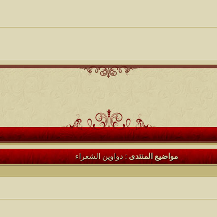
مواضيع المنتدى
: دواوين الشعراء