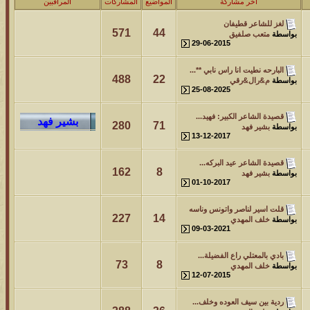
آخر مشاركة
المواضيع
المشاركات
المراقبين
لمشاهدات
آخر مشاركة
لغز للشاعر قطيفان
212785
آخر رد:
محمد الخضيري
571
44
بواسطة
متعب صلفيق
29-06-2015
لمشاهدات
آخر مشاركة
البارحه نطيت انا راس نابي **...
146086
آخر رد:
محمد الخضيري
488
22
بواسطة
م&رال&رقي
25-08-2025
لمشاهدات
آخر مشاركة
قصيدة الشاعر الكبير: فهيد...
280
71
640775
آخر رد:
احمد جابر
بواسطة
بشير فهد
13-12-2017
لمشاهدات
آخر مشاركة
قصيدة الشاعر عيد البركه...
162
8
بواسطة
بشير فهد
276409
آخر رد:
خلف المهدي
01-10-2017
لمشاهدات
آخر مشاركة
قلت اسير لناصر واتونس وناسه
227
14
بواسطة
خلف المهدي
96117
آخر رد:
ابن صلفيق
09-03-2021
لمشاهدات
آخر مشاركة
بادي بالمعتلي راع الفضيلة...
73
8
بواسطة
خلف المهدي
100302
آخر رد:
الميآسية
12-07-2015
ردية بين سيف العوده وخلف...