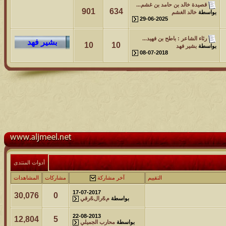
قصيدة خالد بن حامد بن غشم...
901
634
بواسطة
خالد الغشم
29-06-2025
رثاء الشاعر : باطح بن فهيد...
10
10
بواسطة
بشير فهد
08-07-2018
أدوات المنتدى
التقييم
آخر مشاركة
مشاركات
المشاهدات
17-07-2017
30,076
0
بواسطة
م&رال&رقي
22-08-2013
12,804
5
بواسطة
محارب الجميلي