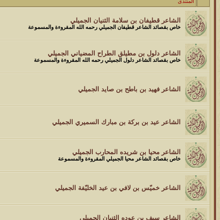
المنتدى
الموضوع
موقع يعلمك التجويد خطوة بخطوة بالصوت والصوره...
الشاعر قطيفان بن سلامة الثنيان الجميلي
خاص بقصائد الشاعر قطيفان الجميلي رحمه الله المقروءة والمسموعة
الموضوع
الشاعر دلول بن مطيلق الطراح المضياني الجميلي
مسابقة ( اعرف من صاحب هذه الصوره )
خاص بقصائد الشاعر دلول الجميلي رحمه الله المقروءة والمسموعة
الموضوع
الشاعر فهيد بن باطح بن صايد الجميلي
غير اسم اللي قبلك
الموضوع
الشاعر عيد بن بركة بن مبارك السميري الجميلي
اتحداك تجيب الصورة المطلوبةّّّ!!
الموضوع
الشاعر محيا بن شريده المحارب الجميلي
خاص بقصائد الشاعر محيا الجميلي المقروءة والمسموعة
المنتدى كالأنسان
الموضوع
الشاعر خميّس بن لافي بن عيد الخليّفة الجميلي
ܓܨ الإعجآز العلمي في التين و الزيتون , الذي ادخل الفريق البحث الى
الشاعر سيف بن عوده الثنيان الجميلي