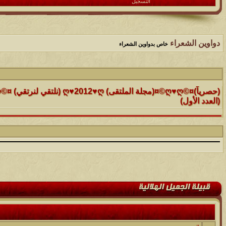
التسجيل
دواوين الشعراء
خاص بدواوين الشعراء
الموضوع
(العدد الأول)
الموضوع
موقع رائع جداً للقران الكريم مع تفسيره فقط بمجرد ماتضع الماوس 
التفسير
الموضوع
حافز يستثني وساهريعم ويشمل؟
الموضوع
إثـبت وجـودك , لآتقرأ وترحل ,شآرك بـ رد أو موضوع !!