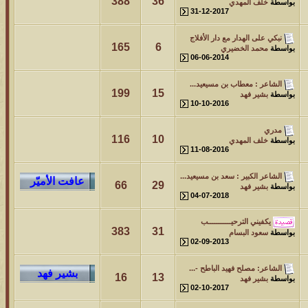
388
36
بواسطة
خلف المهدي
31-12-2017
نبكي على الهدار مع دار الأفلاج
165
6
بواسطة
محمد الخضيري
06-06-2014
الشاعر : معطاب بن مسيعيد...
199
15
بواسطة
بشير فهد
10-10-2016
مدري
116
10
بواسطة
خلف المهدي
11-08-2016
الشاعر الكبير : سعد بن مسيعيد...
66
29
بواسطة
بشير فهد
04-07-2018
يكفيني الترحيـــــــــــب
383
31
بواسطة
سعود البسام
02-09-2013
الشاعر: مصلح فهيد الباطح -...
16
13
بواسطة
بشير فهد
02-10-2017