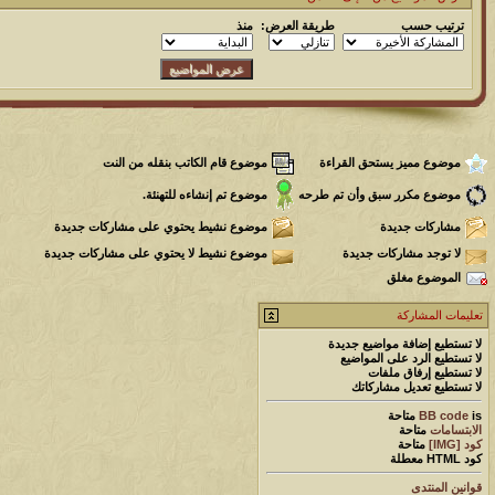
ترتيب حسب
طريقة العرض:
منذ
موضوع مميز يستحق القراءة
موضوع قام الكاتب بنقله من النت
موضوع مكرر سبق وأن تم طرحه
موضوع تم إنشاءه للتهنئة.
مشاركات جديدة
موضوع نشيط يحتوي على مشاركات جديدة
لا توجد مشاركات جديدة
موضوع نشيط لا يحتوي على مشاركات جديدة
الموضوع مغلق
تعليمات المشاركة
لا تستطيع
إضافة مواضيع جديدة
لا تستطيع
الرد على المواضيع
لا تستطيع
إرفاق ملفات
لا تستطيع
تعديل مشاركاتك
is
BB code
متاحة
الابتسامات
متاحة
كود [IMG]
متاحة
كود HTML
معطلة
قوانين المنتدى