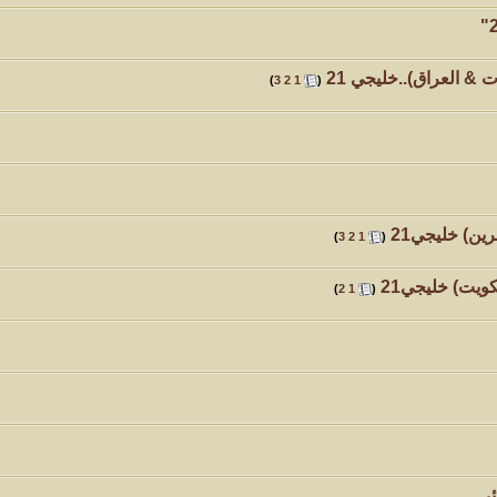
ات & العراق)..خليجي 21
‏
)
3
2
1
(
رين) خليجي21
‏
)
3
2
1
(
كويت) خليجي21
‏
)
2
1
(
ئي