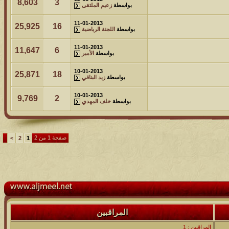
8,603
3
بواسطة
زعيم الملتقى
11-01-2013
25,925
16
بواسطة
اللجنة الرياضية
11-01-2013
11,647
6
بواسطة
الأمير
10-01-2013
25,871
18
بواسطة
زيد البناقي
10-01-2013
9,769
2
بواسطة
خلف المهدي
صفحة 1 من 2
>
2
1
المراقبين
المراقبين : 1