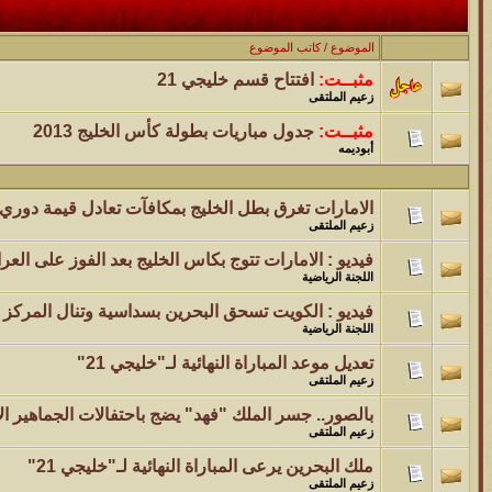
الموضوع
موقع يعلمك التجويد خطوة بخطوة بالصوت والصوره...
الموضوع
/
كاتب الموضوع
مثبــت:
افتتاح قسم خليجي 21
الموضوع
زعيم الملتقى
مسابقة ( اعرف من صاحب هذه الصوره )
مثبــت:
جدول مباريات بطولة كأس الخليج 2013
أبوديمه
الموضوع
غير اسم اللي قبلك
الامارات تغرق بطل الخليج بمكافآت تعادل قيمة دوري
زعيم الملتقى
الموضوع
فيديو : الامارات تتوج بكاس الخليج بعد الفوز على العر
اللجنة الرياضية
اتحداك تجيب الصورة المطلوبةّّّ!!
فيديو : الكويت تسحق البحرين بسداسية وتنال المركز ا
الموضوع
اللجنة الرياضية
المنتدى كالأنسان
تعديل موعد المباراة النهائية لـ"خليجي 21"
زعيم الملتقى
الموضوع
بالصور.. جسر الملك "فهد" يضج باحتفالات الجماهير الإ
زعيم الملتقى
ܓܨ الإعجآز العلمي في التين و الزيتون , الذي ادخل الفريق البحث الى
ملك البحرين يرعى المباراة النهائية لـ"خليجي 21"
زعيم الملتقى