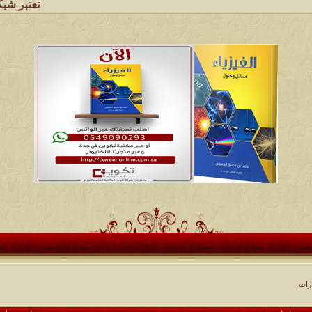
تعتبر شبكة وملتقى ومج
رات