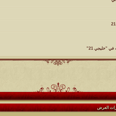
ي "خليجي 21"
رات العرض