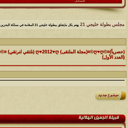
التسجيل
مجلس بطولة خليجي 21
يهتم بكل مايتعلق ببطولة خليجي 21 المقامة في مملكة البحرين 2013
الموضوع
(العدد الأول)
الموضوع
موقع رائع جداً للقران الكريم مع تفسيره فقط بمجرد ماتضع الماوس 
التفسير
الموضوع
حافز يستثني وساهريعم ويشمل؟
الموضوع
إثـبت وجـودك , لآتقرأ وترحل ,شآرك بـ رد أو موضوع !!