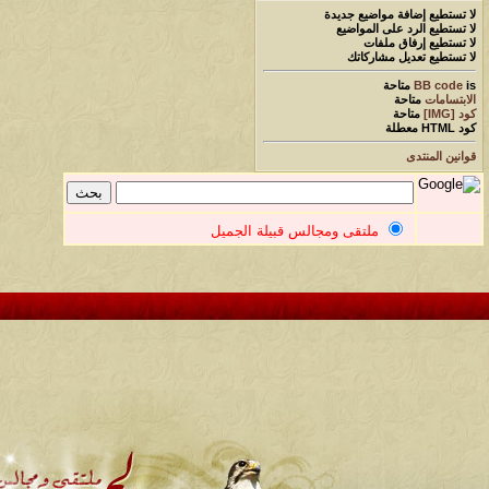
لا تستطيع
إضافة مواضيع جديدة
لا تستطيع
الرد على المواضيع
لا تستطيع
إرفاق ملفات
لا تستطيع
تعديل مشاركاتك
is
BB code
متاحة
الابتسامات
متاحة
كود [IMG]
متاحة
كود HTML
معطلة
قوانين المنتدى
ملتقى ومجالس قبيلة الجميل