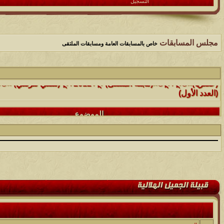
التسجيل
مجلس المسابقات
خاص بالمسابقات العامة ومسابقات الملتقى
الموضوع
(العدد الأول)
الموضوع
موقع رائع جداً للقران الكريم مع تفسيره فقط بمجرد ماتضع الماوس 
التفسير
الموضوع
حافز يستثني وساهريعم ويشمل؟
الموضوع
إثـبت وجـودك , لآتقرأ وترحل ,شآرك بـ رد أو موضوع !!
الموضوع