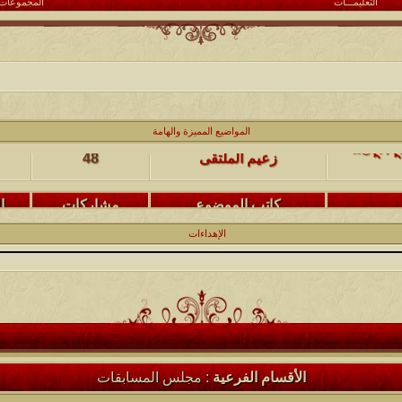
التعليمـــات
المجموعات
كاتب الموضوع
مشاركات
ا
(حصرياً)¤©ღ♥ღ©¤(مجلة الملتقى) ღ♥2012♥ღ (نلتقي لنرتقي) ¤©ღ♥ღ©¤
المواضيع المميزة والهامة
زعيم الملتقى
48
كاتب الموضوع
مشاركات
ا
يخرج
@@الملك@@
17
الإهداءات
كاتب الموضوع
مشاركات
ا
12
الحضرمي
كاتب الموضوع
مشاركات
ا
27
الميآسية
الأقسام الفرعية
: مجلس المسابقات
كاتب الموضوع
مشاركات
ا