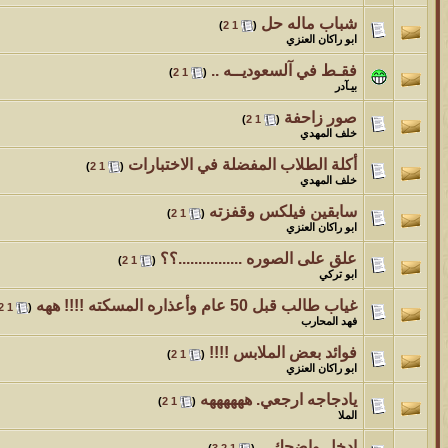
شباب ماله حل
‏
)
2
1
(
ابو راكان العنزي
فقـط في آلسعوديــه ..
‏
)
2
1
(
بيـآدر
صور زاحفة
‏
)
2
1
(
خلف المهدي
أكلة الطلاب المفضلة في الاختبارات
‏
)
2
1
(
خلف المهدي
سابقين فيلكس وقفزته
‏
)
2
1
(
ابو راكان العنزي
علق على الصوره ................؟؟
‏
)
2
1
(
ابو تركي
غياب طالب قبل 50 عام وأعذاره المسكته !!!! ههه
‏
2
1
(
فهد المحارب
فوائد بعض الملابس !!!!
‏
)
2
1
(
ابو راكان العنزي
يادجاجه ارجعي. ههههههه
‏
)
2
1
(
الملا
ادخل واضحك ..
‏
)
3
2
1
(