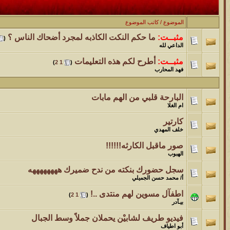
الموضوع
موقع يعلمك التجويد خطوة بخطوة بالصوت والصوره...
الموضوع
/
كاتب الموضوع
مثبــت:
ما حكم النكت الكاذبه لمجرد أضحاك الناس ؟
‏
(
الموضوع
الداعي لله
مسابقة ( اعرف من صاحب هذه الصوره )
مثبــت:
أطرح لكم هذه التعليمات
‏
)
2
1
(
فهد المحارب
الموضوع
غير اسم اللي قبلك
البارحة قلبي من الهم مابات
ام الغلا
الموضوع
كارتير
خلف المهدي
اتحداك تجيب الصورة المطلوبةّّّ!!
صور ماقبل الكارثه!!!!!!
الهبوب
الموضوع
سجل حضورك بنكته من ندح ضميرك ههههههههه
المنتدى كالأنسان
أ/ محمد حسن الجميلي
الموضوع
اطفآل مسوين لهم منتدى ..!
‏
)
2
1
(
بيـآدر
ܓܨ الإعجآز العلمي في التين و الزيتون , الذي ادخل الفريق البحث الى
فيديو طريف لشابيْن يحملان جملاً وسط الجبال
أبو اطياف