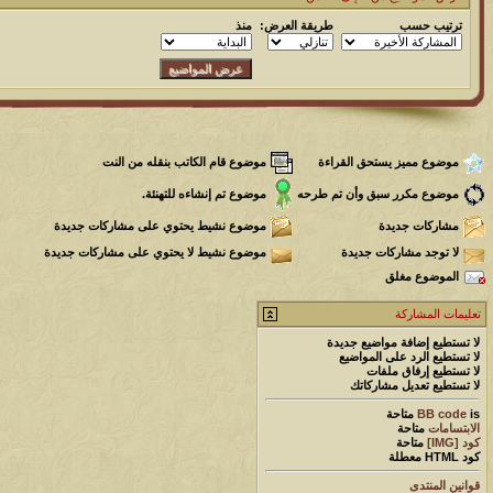
ترتيب حسب
طريقة العرض:
منذ
موضوع مميز يستحق القراءة
موضوع قام الكاتب بنقله من النت
موضوع مكرر سبق وأن تم طرحه
موضوع تم إنشاءه للتهنئة.
مشاركات جديدة
موضوع نشيط يحتوي على مشاركات جديدة
لا توجد مشاركات جديدة
موضوع نشيط لا يحتوي على مشاركات جديدة
الموضوع مغلق
تعليمات المشاركة
لا تستطيع
إضافة مواضيع جديدة
لا تستطيع
الرد على المواضيع
لا تستطيع
إرفاق ملفات
لا تستطيع
تعديل مشاركاتك
is
BB code
متاحة
الابتسامات
متاحة
كود [IMG]
متاحة
كود HTML
معطلة
قوانين المنتدى