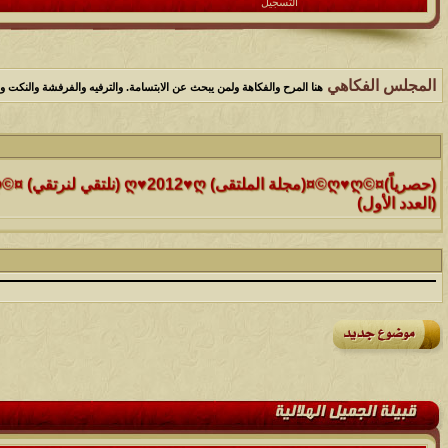
التسجيل
المجلس الفكاهي
هنا المرح والفكاهة ولمن يبحث عن الابتسامة. والترفيه والفرفشة والنكت وا
الموضوع
(العدد الأول)
الموضوع
موقع رائع جداً للقران الكريم مع تفسيره فقط بمجرد ماتضع الماوس 
التفسير
الموضوع
حافز يستثني وساهريعم ويشمل؟
الموضوع
إثـبت وجـودك , لآتقرأ وترحل ,شآرك بـ رد أو موضوع !!