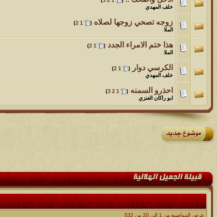
خلف المهدي
زوجه تصحي زوجها لصلاه
‏
)
2
1
(
الملا
هذا ختم الامراء الجدد
‏
)
2
1
(
الملا
الكرسي دوار
‏
)
2
1
(
خلف المهدي
احذرو السمنه
‏
)
3
2
1
(
ابو راكان العنزي
عرض المواضيع من 1 إلى 20 من 532