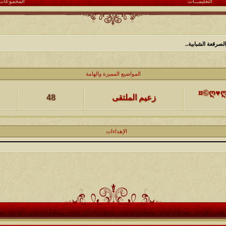
التعليمـــات
المجموعات
لصرقعة الشبابية..
كاتب الموضوع
مشاركات
ا
المواضيع المميزة والهامة
(حصرياً)¤©ღ♥ღ©¤(مجلة الملتقى) ღ♥2012♥ღ (نلتقي لنرتقي) ¤©ღ♥ღ©¤
زعيم الملتقى
48
كاتب الموضوع
مشاركات
ا
يخرج
الإهداءات
@@الملك@@
17
كاتب الموضوع
مشاركات
ا
12
الحضرمي
كاتب الموضوع
مشاركات
ا
27
الميآسية