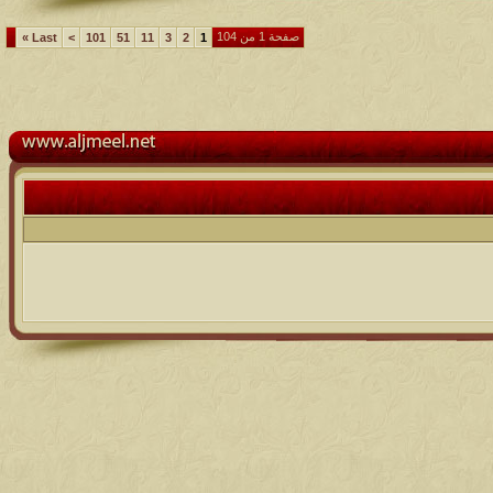
صفحة 1 من 104
»
Last
>
101
51
11
3
2
1