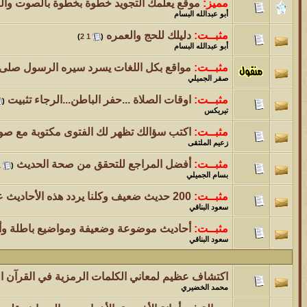
مميز:
موقع يعلمك التجويد خطوة بخطوة بالصوت والص
أبو عبدالله البسام
مثبــت:
دليلك للحج والعمره
‏
)
2
1
(
أبو عبدالله البسام
مثبــت:
مواقع بكل اللغات يسرد سيره الرسول صلى ال
صقر الجميلي
مثبــت:
اوقات الصلاة ...حفر الباطن...الرجاء تثبيت
‏
(
تيريكس
مثبــت:
اكتب سؤالك تظهر لك الفتوى مكتوبة مع صو
زعيم الملتقى
مثبــت:
أفضل المراجع للتحقق من صحة الحديث
‏
1
(
بسام الجميلي
مثبــت:
200 حديث ضعيف وكلنا يردد هذه الأحاديث على أنها صحيحة
سعود البناقي
مثبــت:
أحاديث موضوعة وضعيفة ومواضيع باطلة وأخ
سعود البناقي
اكتشاف عظيم لمعاني الكلمات الرمزية في القرآن ا
محمد الخضيري