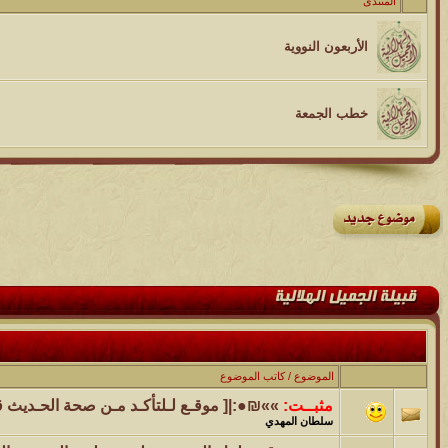
المنتدى
الموضوع
الأربعون النووية
مسابقة ( اعرف من صاحب هذه الصوره )
الموضوع
خطب الجمعة
غير اسم اللي قبلك
الموضوع
اتحداك تجيب الصورة المطلوبةّّّ!!
الموضوع
المنتدى كالأنسان
الموضوع
ܓܨ الإعجآز العلمي في التين و الزيتون , الذي ادخل الفريق البحث الى
الموضوع
/
كاتب الموضوع
مثبــت:
»»₪●:|[ موقـع لـلتأكـد مـن صحة الحـديث ق
سلطان المهدي