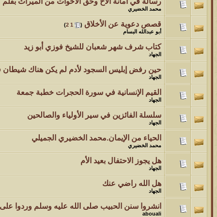
رسالة في أمانة الأخ وحق الأخوات من الميراث بقلم
محمد الخضيري
قصص دعوية عن الأخلاق
‏
)
2
1
(
أبو عبدالله البسام
كتاب شرف شهر شعبان للشيخ فوزي أبو زيد
الجهاد
حين رفض إبليس السجود لأدم لم يكن هناك شيطان
الجهاد
القيم الإنسانية في سورة الحجرات خطبة جمعة
الجهاد
سلسلة الفائزين في سير الأولياء والصالحين
الجهاد
الحياء من الإيمان.محمد الخضيري الجميلي
محمد الخضيري
هل يجوز الاحتفال بعيد الأم
الجهاد
هل الله راضي عنك
الجهاد
انشروا سنن الحبيب صلى الله عليه وسلم وردوا على ا
abouali