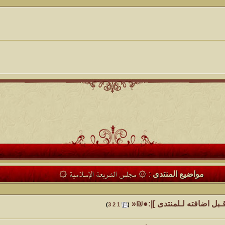
كاتب الموضوع
مشاركات
ا
4
1417
الأمير
كاتب الموضوع
مشاركات
ا
1324
سعود البسام
كاتب الموضوع
مشاركات
ا
408
زعيم الملتقى
كاتب الموضوع
مشاركات
ا
17
أبو عبدالله البسام
كاتب الموضوع
مشاركات
ا
مواضيع المنتدى
: ۞ مجلس الشريعة الإسلامية ۞
30
 الأسلآم ܓܨ
الميآسية
ـبل اضافته لـلمنتدى ]|:●₪«
‏
)
3
2
1
(