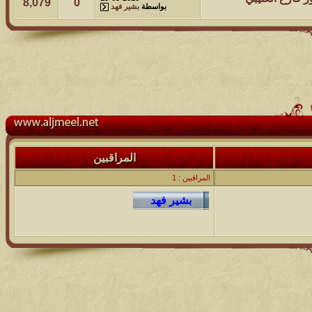
8,079
0
بواسطة
بشير فهد
المراقبين
المراقبين : 1