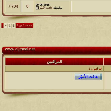
09-06-2015
7,704
0
بواسطة
عافت الأميّر
صفحة 1 من 2
>
2
1
المراقبين
المراقبين : 1