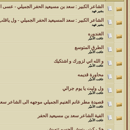
الشاعر الكبير : سعد بن مسيعيد الحفر الجميلي - عسى ال
الموضوع
بشير فهد
مسابقة ( اعرف من صاحب هذه الصوره )
الشاعر الكبير : سعد المسيعيد الحفر الجميلي - ول ياق
بشير فهد
الموضوع
الغندوره
عافت الأميّر
غير اسم اللي قبلك
الطرق المتوسع
الموضوع
عافت الأميّر
اتحداك تجيب الصورة المطلوبةّّّ!!
و الله اني لزورك و اشتكيك
عافت الأميّر
الموضوع
محاورة قديمه
عافت الأميّر
المنتدى كالأنسان
ول وليت يا يوم جرالي
عافت الأميّر
الموضوع
قصيدة مطر غانم الغنيم الجميلي موجهه الى الشاعر سعد
ܓܨ الإعجآز العلمي في التين و الزيتون , الذي ادخل الفريق البحث الى
عافت الأميّر
الفية الشاعر سعد بن مسيعيد الحفر
عافت الأميّر
همّ ركبني ينهش الجسم تنهيش