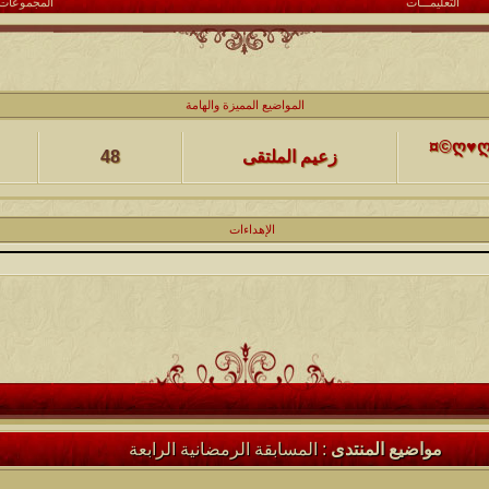
التعليمـــات
المجموعات
كاتب الموضوع
مشاركات
ا
المواضيع المميزة والهامة
(حصرياً)¤©ღ♥ღ©¤(مجلة الملتقى) ღ♥2012♥ღ (نلتقي لنرتقي) ¤©ღ♥ღ©¤
زعيم الملتقى
48
كاتب الموضوع
مشاركات
ا
يخرج
الإهداءات
@@الملك@@
17
كاتب الموضوع
مشاركات
ا
12
الحضرمي
كاتب الموضوع
مشاركات
ا
27
الميآسية
مواضيع المنتدى
: المسابقة الرمضانية الرابعة
كاتب الموضوع
مشاركات
ا
24
أبو عبدالله البسام