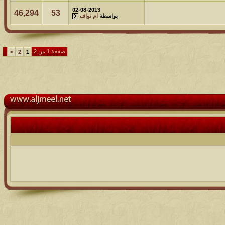
02-08-2013
46,294
53
بواسطة
ام نواف
صفحة 1 من 2
>
2
1