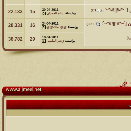
 [`~*¤!||!¤*~`:
‏
30-04-2011
)
2
1
(
22,133
15
بواسطة
بسام الجميلي
 [`~*¤!||!¤*~`:
‏
24-04-2011
)
3
2
1
(
28,331
16
بواسطة
@@الملك@@
18-04-2011
رة
)
38,782
29
بواسطة
زعيم الملتقى