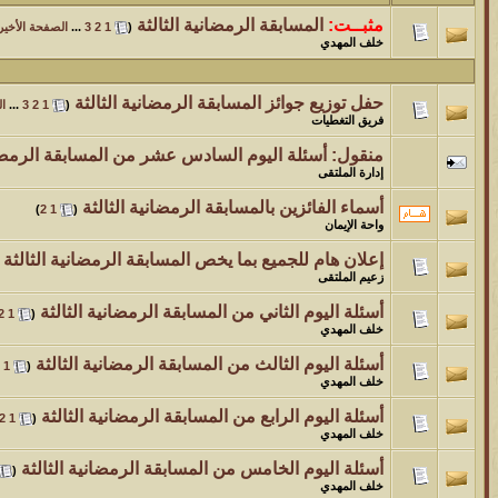
مثبــت:
المسابقة الرمضانية الثالثة
‏
(
1
2
3
...
الصفحة الأخير
الموضوع
خلف المهدي
مسابقة ( اعرف من صاحب هذه الصوره )
حفل توزيع جوائز المسابقة الرمضانية الثالثة
‏
(
1
2
3
...
ال
الموضوع
فريق التغطيات
غير اسم اللي قبلك
منقول:
أسئلة اليوم السادس عشر من المسابقة الرمضان
إدارة الملتقى
الموضوع
أسماء الفائزين بالمسابقة الرمضانية الثالثة
‏
)
2
1
(
اتحداك تجيب الصورة المطلوبةّّّ!!
واحة الإيمان
إعلان هام للجميع بما يخص المسابقة الرمضانية الثالثة
‏
الموضوع
زعيم الملتقى
المنتدى كالأنسان
أسئلة اليوم الثاني من المسابقة الرمضانية الثالثة
‏
2
1
(
خلف المهدي
الموضوع
أسئلة اليوم الثالث من المسابقة الرمضانية الثالثة
‏
1
(
خلف المهدي
ܓܨ الإعجآز العلمي في التين و الزيتون , الذي ادخل الفريق البحث الى
أسئلة اليوم الرابع من المسابقة الرمضانية الثالثة
‏
2
1
(
خلف المهدي
أسئلة اليوم الخامس من المسابقة الرمضانية الثالثة
‏
(
خلف المهدي