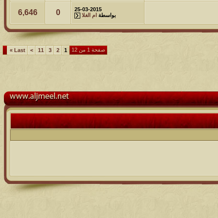
25-03-2015
6,646
0
بواسطة
ام الغلا
صفحة 1 من 12
»
Last
>
11
3
2
1