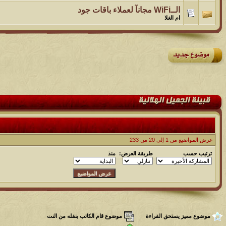
الــWiFi مجانآ لعملاء باقات جود
ام الغلا
عرض المواضيع من 1 إلى 20 من 233
ترتيب حسب
طريقة العرض:
منذ
موضوع مميز يستحق القراءة
موضوع قام الكاتب بنقله من النت