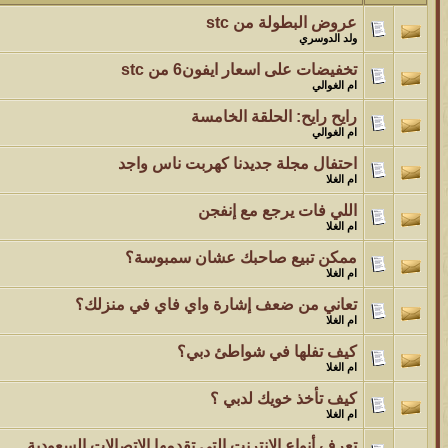
عروض البطولة من stc
الموضوع
ولد الدوسري
مسابقة ( اعرف من صاحب هذه الصوره )
تخفيضات على اسعار ايفون6 من stc
ام الغوالي
الموضوع
رايح رايح: الحلقة الخامسة
غير اسم اللي قبلك
ام الغوالي
احتفال مجلة جديدنا كهربت ناس واجد
الموضوع
ام الغلا
اتحداك تجيب الصورة المطلوبةّّّ!!
اللي فات يرجع مع إنفجن
ام الغلا
الموضوع
ممكن تبيع صاحبك عشان سمبوسة؟
المنتدى كالأنسان
ام الغلا
تعاني من ضعف إشارة واي فاي في منزلك؟
الموضوع
ام الغلا
ܓܨ الإعجآز العلمي في التين و الزيتون , الذي ادخل الفريق البحث الى
كيف تفلها في شواطئ دبي؟
ام الغلا
كيف تأخذ خويك لدبي ؟
ام الغلا
تعرف أنواع الانترنت التي تقدمها الاتصالات السعودية