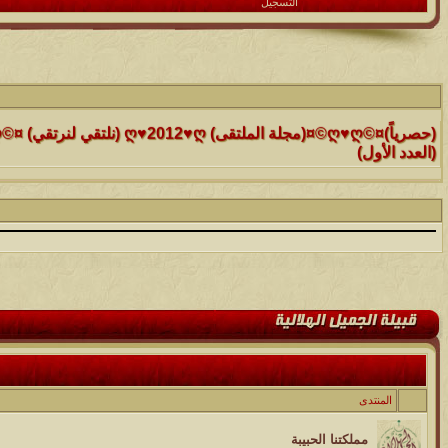
التسجيل
الموضوع
(العدد الأول)
الموضوع
موقع رائع جداً للقران الكريم مع تفسيره فقط بمجرد ماتضع الماوس 
التفسير
الموضوع
حافز يستثني وساهريعم ويشمل؟
الموضوع
إثـبت وجـودك , لآتقرأ وترحل ,شآرك بـ رد أو موضوع !!
المنتدى
الموضوع
مملكتنا الحبيبة
موقع يعلمك التجويد خطوة بخطوة بالصوت والصوره...