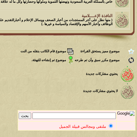
خاص بالمملكة العربية السعودية ونهضتها التنموية وملوكها وحضارتها وكل ما له علاقة ب
الموضوع
النافذة الإعــــلامية
( منها نطل على آخر المستجدات من أخبار الصحف ووسائل الإعلام و أخبارالتقديم عل
مسابقة ( اعرف من صاحب هذه الصوره )
الوظائف وأخبار الأسهم والإقتصاد والسياسة و غيرها .)
الموضوع
غير اسم اللي قبلك
موضوع مميز يستحق القراءة
موضوع قام الكاتب بنقله من النت
الموضوع
موضوع مكرر سبق وأن تم طرحه
موضوع تم إنشاءه للتهنئة.
اتحداك تجيب الصورة المطلوبةّّّ!!
يحتوي مشاركات جديدة
الموضوع
المنتدى كالأنسان
لا يحتوي مشاركات جديدة
الموضوع
ܓܨ الإعجآز العلمي في التين و الزيتون , الذي ادخل الفريق البحث الى
ملتقى ومجالس قبيلة الجميل