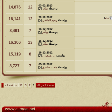
03-01-2013
14,876
12
بواسطة
بيـآدر
22-12-2012
)
2
1
16,141
12
بواسطة
زعيم الملتقى
16-12-2012
8,491
7
بواسطة
بيـآدر
16-12-2012
16,306
13
بواسطة
بيـآدر
16-12-2012
15,319
8
بواسطة
. . رهــف . .
05-12-2012
8,727
7
بواسطة
متعب صلفيق
صفحة 1 من 20
»
Last
>
11
3
2
1