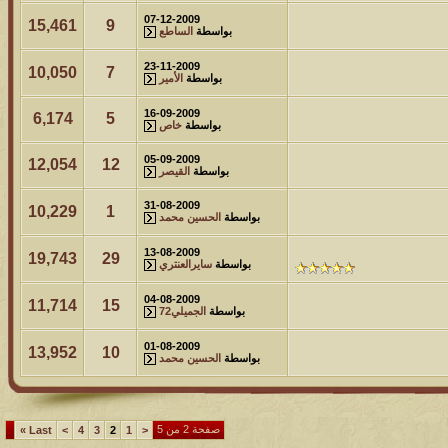
07-12-2009
15,461
9
بواسطة
الساطع
23-11-2009
10,050
7
بواسطة
الأمير
16-09-2009
6,174
5
بواسطة
خاص
05-09-2009
12,054
12
بواسطة
القيصر
31-08-2009
10,229
1
بواسطة
الحسين محمد
13-08-2009
19,743
29
بواسطة
سايرالعنتري
04-08-2009
11,714
15
بواسطة
الجميلي72
01-08-2009
13,952
10
بواسطة
الحسين محمد
صفحة 2 من 5
»
Last
>
4
3
2
1
<