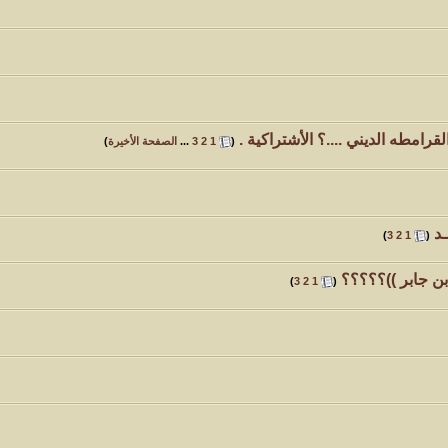
امطه الديني ....؟ الأشتراكية .
‏
(
1
2
3
...
الصفحة الأخيرة
)
ـد
‏
)
3
2
1
(
ن جابر ))؟؟؟؟؟
‏
)
3
2
1
(