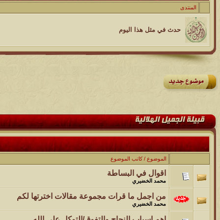
الموضوع
المنتدى
موقع يعلمك التجويد خطوة بخطوة بالصوت والصوره...
حدث في مثل هذا اليوم
الموضوع
مسابقة ( اعرف من صاحب هذه الصوره )
الموضوع
غير اسم اللي قبلك
الموضوع
اتحداك تجيب الصورة المطلوبةّّّ!!
الموضوع
الموضوع
/
كاتب الموضوع
المنتدى كالأنسان
اقوال في البساطة
محمد الخضيري
الموضوع
من اجمل ما قرات مجموعة مقالات اخترتها لكم
ܓܨ الإعجآز العلمي في التين و الزيتون , الذي ادخل الفريق البحث الى
محمد الخضيري
اهم اسباب النجاح والتفوق/التوكل على الله