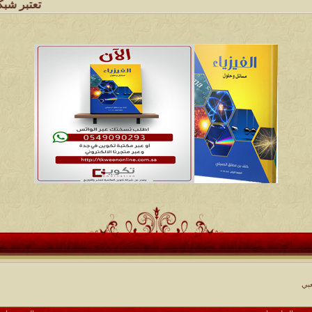
تعتبر شبكة وملتقى ومجا
بي