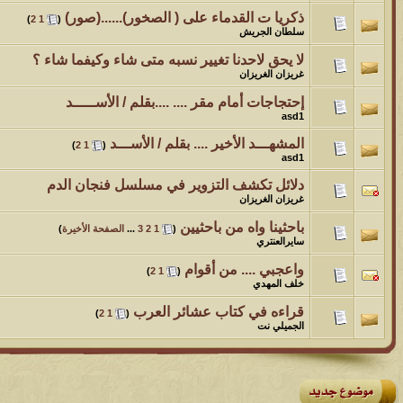
ذكريا ت القدماء على ( الصخور)......(صور)
‏
)
2
1
(
سلطان الجريش
لا يحق لاحدنا تغيير نسبه متى شاء وكيفما شاء ؟
غريزان الغريزان
إحتجاجات أمام مقر .... ....بقلم / الأســـــد
asd1
المشهـــد الأخير .... بقلم / الأســـد
‏
)
2
1
(
asd1
دلائل تكشف التزوير في مسلسل فنجان الدم
غريزان الغريزان
باحثينا واه من باحثيين
‏
(
1
2
3
...
الصفحة الأخيرة
)
سايرالعنتري
واعجبي .... من أقوام
‏
)
2
1
(
خلف المهدي
قراءه في كتاب عشائر العرب
‏
)
2
1
(
الجميلي نت