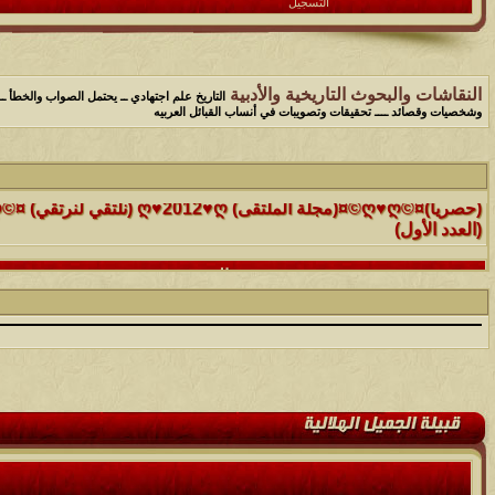
التسجيل
النقاشات والبحوث التاريخية والأدبية
التاريخ علم اجتهادي ــ يحتمل الصواب والخطأ ـ
وشخصيات وقصائد ــــ تحقيقات وتصويبات في أنساب القبائل العربيه
الموضوع
(العدد الأول)
الموضوع
موقع رائع جداً للقران الكريم مع تفسيره فقط بمجرد ماتضع الماوس 
التفسير
الموضوع
حافز يستثني وساهريعم ويشمل؟
الموضوع
إثـبت وجـودك , لآتقرأ وترحل ,شآرك بـ رد أو موضوع !!