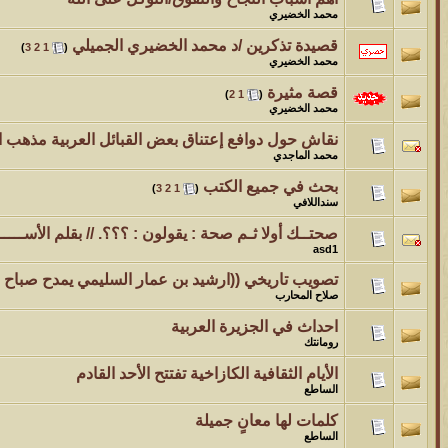
محمد الخضيري
قصيدة تذكرين /د محمد الخضيري الجميلي
‏
)
3
2
1
(
محمد الخضيري
قصة مثيرة
‏
)
2
1
(
محمد الخضيري
نقاش حول دوافع إعتناق بعض القبائل العربية مذهب القر
محمد الماجدي
بحث في جميع الكتب
‏
)
3
2
1
(
سنداللافي
صحتــك أولا ثـم صحة : يقولون : ؟؟؟. // بقلم الأســـــ
asd1
تصويب تاريخي ((ارشيد بن عمار السليمي يمدح صباح ب
صلاح المحارب
احداث في الجزيرة العربية
رومانتك
الأيام الثقافية الكازاخية تفتتح الأحد القادم
الساطع
كلمات لها معانٍ جميلة
الساطع