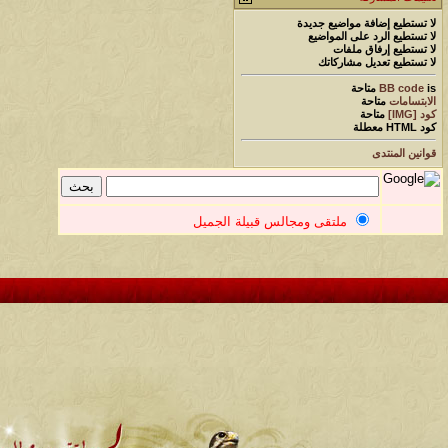
لا تستطيع
إضافة مواضيع جديدة
لا تستطيع
الرد على المواضيع
لا تستطيع
إرفاق ملفات
لا تستطيع
تعديل مشاركاتك
is
BB code
متاحة
الابتسامات
متاحة
كود [IMG]
متاحة
كود HTML
معطلة
قوانين المنتدى
ملتقى ومجالس قبيلة الجميل