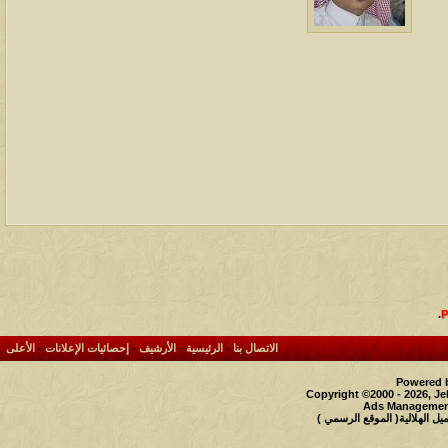
آخر رد:
محمد الخضيري
مشاركات
المشاهدات
آخر مشاركة
1461153
1417
آخر رد:
محمد الخضيري
مشاركات
المشاهدات
آخر مشاركة
640939
1324
آخر رد:
احمد جابر
مشاركات
المشاهدات
آخر مشاركة
276427
408
آخر رد:
خلف المهدي
مشاركات
المشاهدات
آخر مشاركة
96119
17
آخر رد:
ابن صلفيق
.
مشاركات
المشاهدات
آخر مشاركة
الاتصال بنا
-
الرئيسية
-
الأرشيف
-
إحصائيات الإعلانات
-
الأعلى
30
100305
آخر رد:
الميآسية
Powered b
Copyright ©2000 - 2026, Je
Ads Management
 الهلالية( الموقع الرسمي )